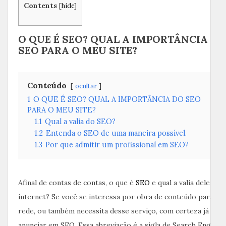
Contents
[
hide
]
O QUE É SEO? QUAL A IMPORTÂNCIA DO
SEO PARA O MEU SITE?
Conteúdo
ocultar
1
O QUE É SEO? QUAL A IMPORTÂNCIA DO SEO
PARA O MEU SITE?
1.1
Qual a valia do SEO?
1.2
Entenda o SEO de uma maneira possível.
1.3
Por que admitir um profissional em SEO?
Afinal de contas de contas, o que é
SEO
e qual a valia dele na
internet? Se você se interessa por obra de conteúdo para a
rede, ou também necessita desse serviço, com certeza já ouvi
anunciar em SEO. Essa abreviação é a sigla de Search Engine