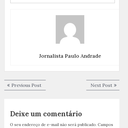
Jornalista Paulo Andrade
Navegação
Previous
Next
Previous Post
Next Post
de
post:
post:
Post
Deixe um comentário
O seu endereço de e-mail não será publicado.
Campos