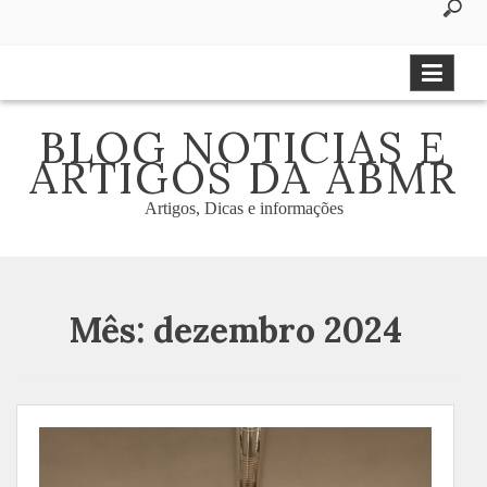
to
content
BLOG NOTICIAS E
ARTIGOS DA ABMR
Artigos, Dicas e informações
Mês:
dezembro 2024