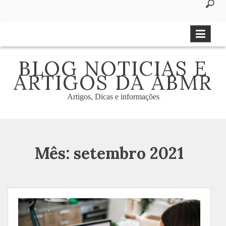
to
content
BLOG NOTICIAS E
ARTIGOS DA ABMR
Artigos, Dicas e informações
Mês:
setembro 2021