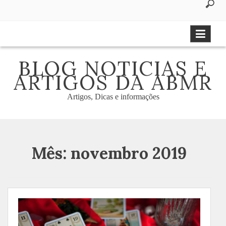
to
content
BLOG NOTICIAS E
ARTIGOS DA ABMR
Artigos, Dicas e informações
Mês:
novembro 2019