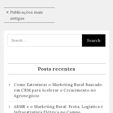
Navegação
Publicações mais
por
antigas
posts
Posts recentes
Como Estruturar o Marketing Rural Baseado
em CRM para Acelerar o Crescimento no
Agronegócio
ABMR e o Marketing Rural: Frota, Logística e
Infraestrutura Elétrica no Campo