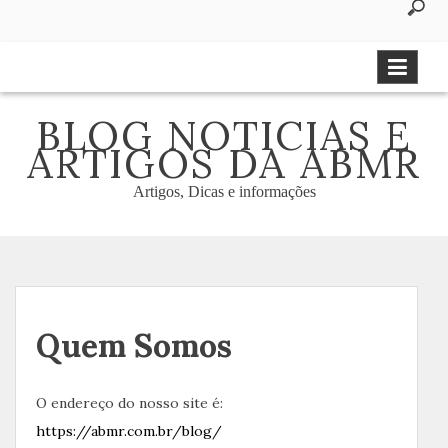
to
content
BLOG NOTICIAS E
ARTIGOS DA ABMR
Artigos, Dicas e informações
Quem Somos
O endereço do nosso site é:
https://abmr.com.br/blog/