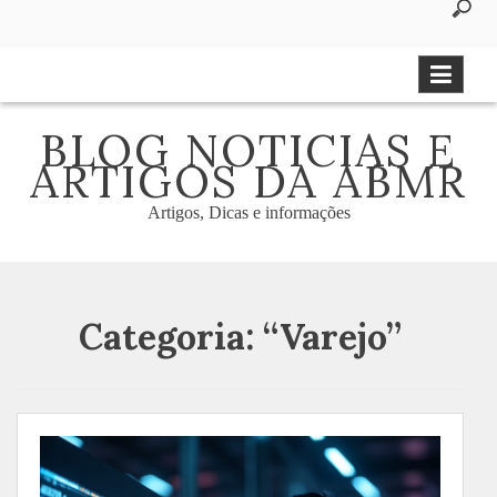
to
content
BLOG NOTICIAS E
ARTIGOS DA ABMR
Artigos, Dicas e informações
Categoria:
“Varejo”