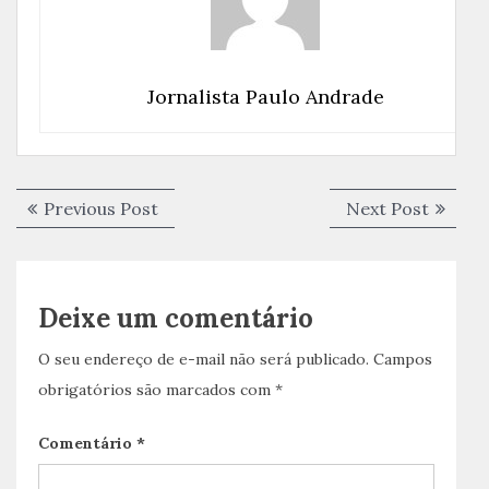
Jornalista Paulo Andrade
Navegação
Previous
Next
Previous Post
Next Post
de
post:
post:
Post
Deixe um comentário
O seu endereço de e-mail não será publicado.
Campos
obrigatórios são marcados com
*
Comentário
*