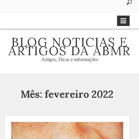
to
content
BLOG NOTICIAS E
ARTIGOS DA ABMR
Artigos, Dicas e informações
Mês:
fevereiro 2022