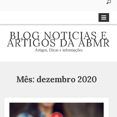
to
content
BLOG NOTICIAS E
ARTIGOS DA ABMR
Artigos, Dicas e informações
Mês:
dezembro 2020