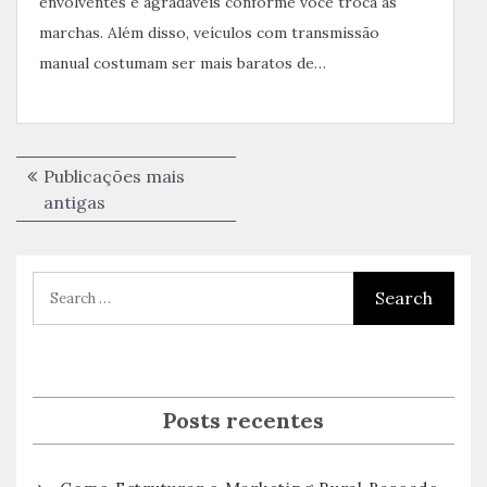
envolventes e agradáveis ​​conforme você troca as
marchas. Além disso, veículos com transmissão
manual costumam ser mais baratos de…
Navegação
Publicações mais
por
antigas
posts
Posts recentes