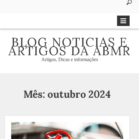
to
content
BLOG NOTICIAS E
ARTIGOS DA ABMR
Artigos, Dicas e informações
Mês:
outubro 2024