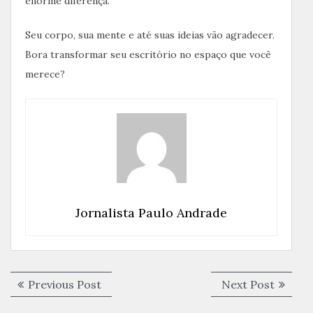
enorme diferença.
Seu corpo, sua mente e até suas ideias vão agradecer.
Bora transformar seu escritório no espaço que você
merece?
Jornalista Paulo Andrade
Navegação
Previous
Next
Previous Post
Next Post
de
post:
post: