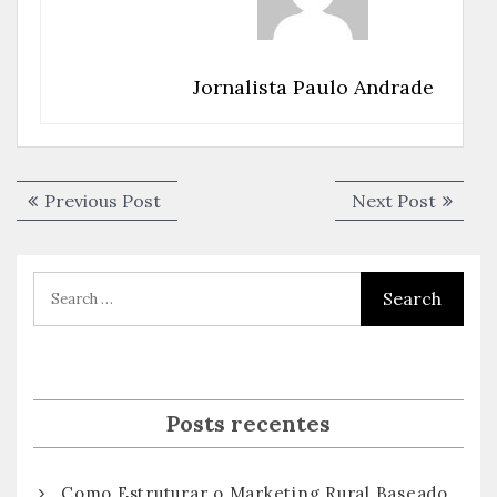
Jornalista Paulo Andrade
Navegação
Previous
Next
Previous Post
Next Post
de
post:
post:
Post
Posts recentes
Como Estruturar o Marketing Rural Baseado