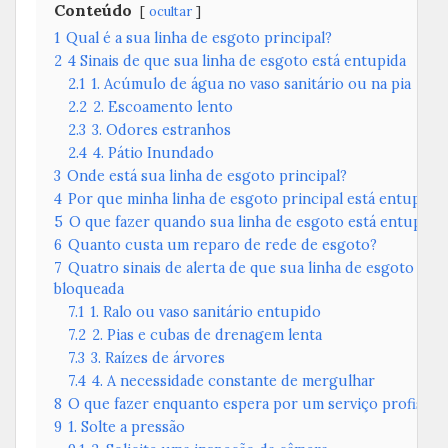
Conteúdo
ocultar
1
Qual é a sua linha de esgoto principal?
2
4 Sinais de que sua linha de esgoto está entupida
2.1
1. Acúmulo de água no vaso sanitário ou na pia
2.2
2. Escoamento lento
2.3
3. Odores estranhos
2.4
4. Pátio Inundado
3
Onde está sua linha de esgoto principal?
4
Por que minha linha de esgoto principal está entupida?
5
O que fazer quando sua linha de esgoto está entupida
6
Quanto custa um reparo de rede de esgoto?
7
Quatro sinais de alerta de que sua linha de esgoto prin
bloqueada
7.1
1. Ralo ou vaso sanitário entupido
7.2
2. Pias e cubas de drenagem lenta
7.3
3. Raízes de árvores
7.4
4. A necessidade constante de mergulhar
8
O que fazer enquanto espera por um serviço profissio
9
1. Solte a pressão