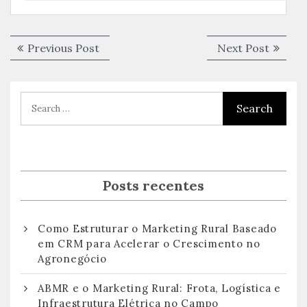
Navegação
Previous
Next
Previous Post
Next Post
de
post:
post:
Post
Posts recentes
Como Estruturar o Marketing Rural Baseado
em CRM para Acelerar o Crescimento no
Agronegócio
ABMR e o Marketing Rural: Frota, Logística e
Infraestrutura Elétrica no Campo