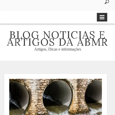
to
content
BLOG NOTICIAS E
ARTIGOS DA ABMR
Artigos, Dicas e informações