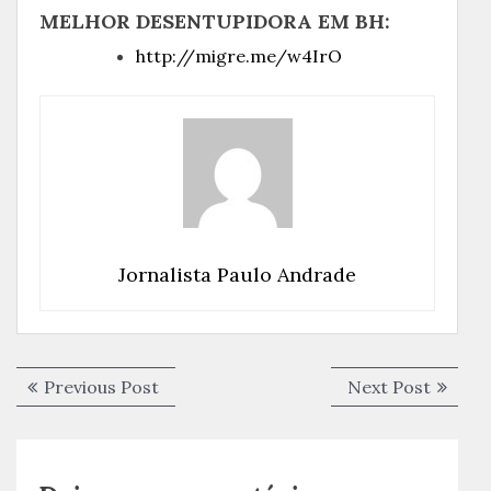
MELHOR DESENTUPIDORA EM BH:
http://migre.me/w4IrO
Jornalista Paulo Andrade
Navegação
Previous
Next
Previous Post
Next Post
de
post:
post:
Post