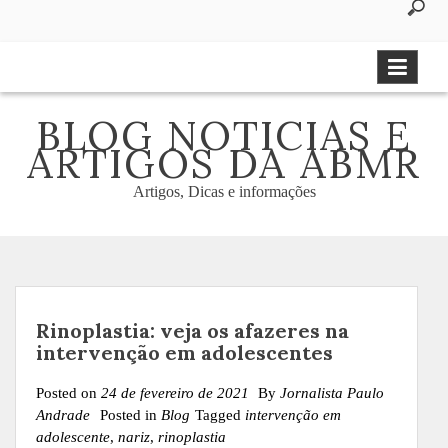
to
content
BLOG NOTICIAS E
ARTIGOS DA ABMR
Artigos, Dicas e informações
Rinoplastia: veja os afazeres na
intervenção em adolescentes
Posted on
24 de fevereiro de 2021
By
Jornalista Paulo
Andrade
Posted in
Blog
Tagged
intervenção em
adolescente
,
nariz
,
rinoplastia