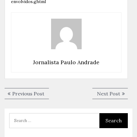
envolvidos.ghtml
Jornalista Paulo Andrade
Navegação
Previous
Next
Previous Post
Next Post
de
post:
post:
Post