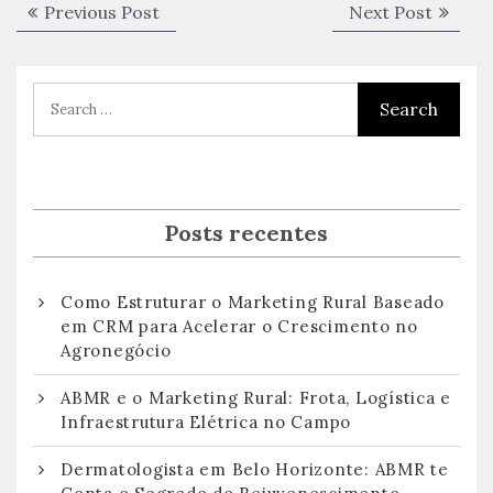
Navegação
Previous
Next
Previous Post
Next Post
de
post:
post:
Post
Posts recentes
Como Estruturar o Marketing Rural Baseado
em CRM para Acelerar o Crescimento no
Agronegócio
ABMR e o Marketing Rural: Frota, Logística e
Infraestrutura Elétrica no Campo
Dermatologista em Belo Horizonte: ABMR te