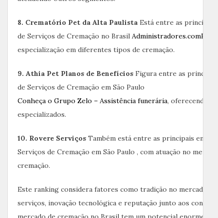
8. Crematório Pet da Alta Paulista
Está entre as principai
de Serviços de Cremação no Brasil
Administradores.com
Econ
especialização em diferentes tipos de cremação.
9. Athia Pet Planos de Benefícios
Figura entre as principa
de Serviços de Cremação em São Paulo
Conheça o Grupo Zelo – Assistência funerária
, oferecendo p
especializados.
10. Rovere Serviços
Também está entre as principais empre
Serviços de Cremação em São Paulo , com atuação no mercad
cremação.
Este ranking considera fatores como tradição no mercado, qu
serviços, inovação tecnológica e reputação junto aos consum
mercado de cremação no Brasil tem um potencial enorme par