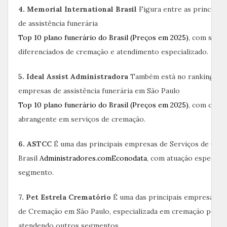
4. Memorial International Brasil
Figura entre as principai
de assistência funerária
Top 10 plano funerário do Brasil (Preços em 2025)
, com servi
diferenciados de cremação e atendimento especializado.
5. Ideal Assist Administradora
Também está no ranking das
empresas de assistência funerária em São Paulo
Top 10 plano funerário do Brasil (Preços em 2025)
, com cobe
abrangente em serviços de cremação.
6. ASTCC
É uma das principais empresas de Serviços de Cre
Brasil
Administradores.com
Econodata
, com atuação especiali
segmento.
7. Pet Estrela Crematório
É uma das principais empresas de
de Cremação em São Paulo, especializada em cremação pet 
atendendo outros segmentos.