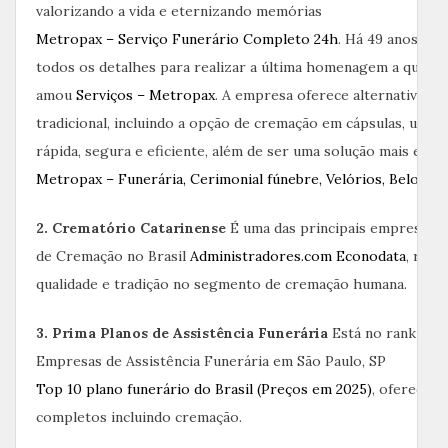
valorizando a vida e eternizando memórias
Metropax – Serviço Funerário Completo 24h
. Há 49 anos, cu
todos os detalhes para realizar a última homenagem a quem 
amou
Serviços – Metropax
. A empresa oferece alternativas 
tradicional, incluindo a opção de cremação em cápsulas, uma t
rápida, segura e eficiente, além de ser uma solução mais eco
Metropax – Funerária, Cerimonial fúnebre, Velórios, Belo Ho
2. Crematório Catarinense
É uma das principais empresas d
de Cremação no Brasil
Administradores.com
Econodata
, reco
qualidade e tradição no segmento de cremação humana.
3. Prima Planos de Assistência Funerária
Está no ranking 
Empresas de Assistência Funerária em São Paulo, SP
Top 10 plano funerário do Brasil (Preços em 2025)
, oferecend
completos incluindo cremação.