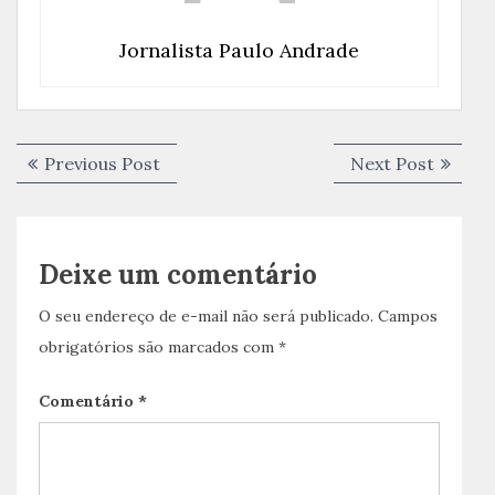
Jornalista Paulo Andrade
Navegação
Previous
Next
Previous Post
Next Post
de
post:
post:
Post
Deixe um comentário
O seu endereço de e-mail não será publicado.
Campos
obrigatórios são marcados com
*
Comentário
*