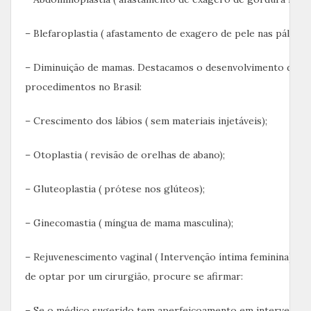
– Blefaroplastia ( afastamento de exagero de pele nas pálpebr
– Diminuição de mamas. Destacamos o desenvolvimento dos 
procedimentos no Brasil:
– Crescimento dos lábios ( sem materiais injetáveis);
– Otoplastia ( revisão de orelhas de abano);
– Gluteoplastia ( prótese nos glúteos);
– Ginecomastia ( míngua de mama masculina);
– Rejuvenescimento vaginal ( Intervenção íntima feminina). 
de optar por um cirurgião, procure se afirmar:
– Se o médico sugerido tem aperfeiçoamento em intervenção 