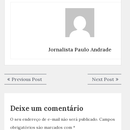
Jornalista Paulo Andrade
Navegação
Previous
Next
Previous Post
Next Post
de
post:
post:
Post
Deixe um comentário
O seu endereço de e-mail não será publicado.
Campos
obrigatórios são marcados com
*