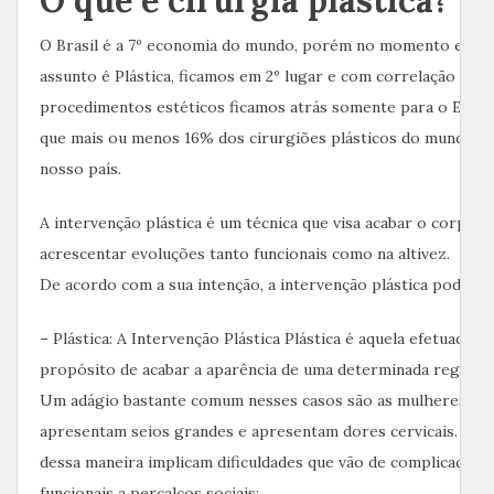
O que é cirurgia plástica?
O Brasil é a 7º economia do mundo, porém no momento em q
assunto é Plástica, ficamos em 2º lugar e com correlação a
procedimentos estéticos ficamos atrás somente para o EUA,
que mais ou menos 16% dos cirurgiões plásticos do mundo e
nosso país.
A intervenção plástica é um técnica que visa acabar o corpo e
acrescentar evoluções tanto funcionais como na altivez.
De acordo com a sua intenção, a intervenção plástica pode se
– Plástica: A Intervenção Plástica Plástica é aquela efetuada c
propósito de acabar a aparência de uma determinada região 
Um adágio bastante comum nesses casos são as mulheres qu
apresentam seios grandes e apresentam dores cervicais. Co
dessa maneira implicam dificuldades que vão de complicações
funcionais a percalços sociais;