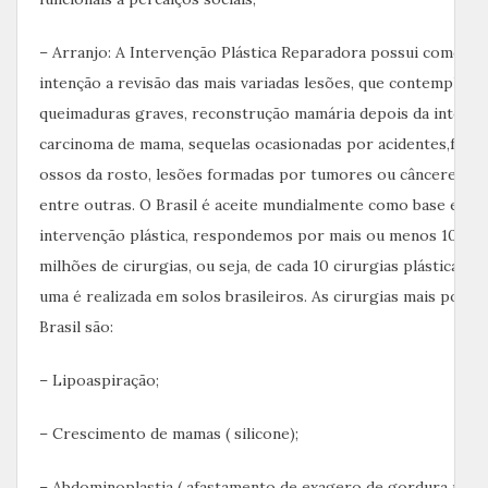
– Arranjo: A Intervenção Plástica Reparadora possui como ess
intenção a revisão das mais variadas lesões, que contemplam
queimaduras graves, reconstrução mamária depois da interve
carcinoma de mama, sequelas ocasionadas por acidentes,fratu
ossos da rosto, lesões formadas por tumores ou cânceres de 
entre outras. O Brasil é aceite mundialmente como base em
intervenção plástica, respondemos por mais ou menos 10% da
milhões de cirurgias, ou seja, de cada 10 cirurgias plásticas 
uma é realizada em solos brasileiros. As cirurgias mais popul
Brasil são:
– Lipoaspiração;
– Crescimento de mamas ( silicone);
– Abdominoplastia ( afastamento de exagero de gordura no a