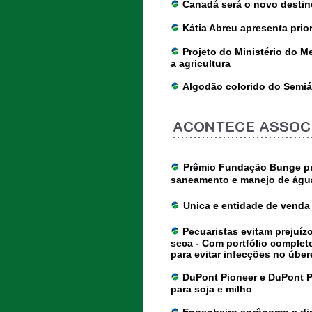
Canadá será o novo destin
Kátia Abreu apresenta prio
Projeto do Ministério do M
a agricultura
Algodão colorido do Semiá
Prêmio Fundação Bunge pr
saneamento e manejo de águ
Unica e entidade de venda 
Pecuaristas evitam prejuíz
seca - Com portfólio completo
para evitar infecções no úber
DuPont Pioneer e DuPont P
para soja e milho
Engenheiro agrônomo e dire