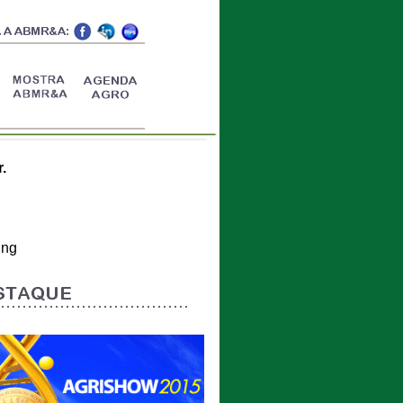
.
ing